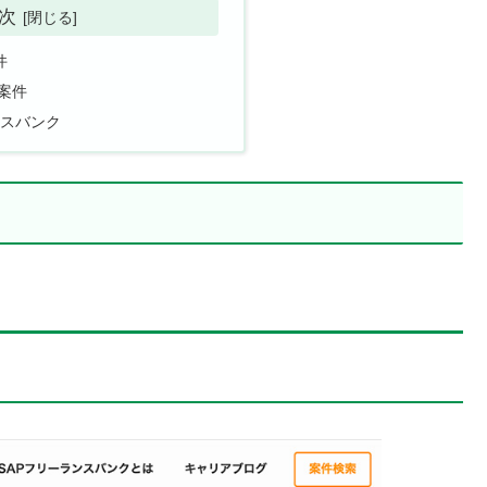
次
件
案件
ンスバンク