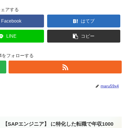
シェアする
Facebook
はてブ
LINE
コピー
9x4をフォローする
maru59x4
】【SAPエンジニア】 に特化した転職で年収1000