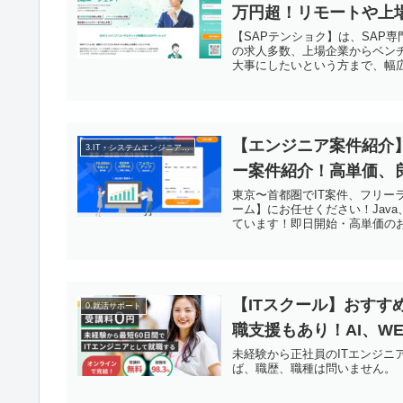
万円超！リモートや上
【SAPテンショク】は、SAP
の求人多数、上場企業からベン
大事にしたいという方まで、幅
【エンジニア案件紹介
3.IT・システムエンジニアの転職
ー案件紹介！高単価、
東京〜首都圏でIT案件、フリー
ーム】にお任せください！Java
ています！即日開始・高単価の
【ITスクール】おすす
0.就活サポート
職支援もあり！AI、W
未経験から正社員のITエンジニ
ば、職歴、職種は問いません。