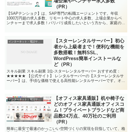
場企業やベンチャー求人多数
（PR）
【SAPテンショク】は、SAP専門の転職エージェントです。年収
1000万円超の求人多数、リモート中心の求人多数、上場企業からベ
ンチャーまで求人多数！バリバリ成長したいという方から、家庭の時
間を大事にしたいという方まで、幅広い求人のご提案が可能です！
【スターレンタルサーバー】初心
インターネット・電話サービス
者から上級者まで！便利な機能を
多数搭載！無料SSL、
WordPress簡単インストールな
ど（PR）
スキル副業 スキル副業 1位-スターレンタルサーバー おすすめ度：
★★★★★ 【公式サイト】 レンタルサーバーの【スターレンタルサ
ーバー】は、手頃な価格で使える高性能レンタルサーバーです。オー
ルNVMe...
【オフィス家具通販】机や椅子な
インターネット・電話サービス
どのオフィス家具通販オフィスコ
ム！プライベートブランドなど商
品数24万点、40万社のご利用
（PR）
簡単に最安で最速のかっこいい空間づくりの実現を目指していて、格