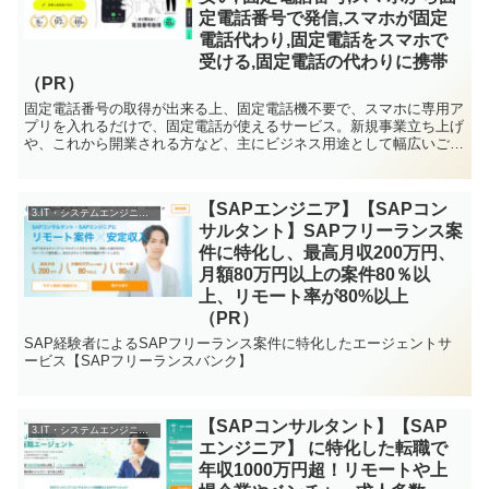
定電話番号で発信,スマホが固定
電話代わり,固定電話をスマホで
受ける,固定電話の代わりに携帯
（PR）
固定電話番号の取得が出来る上、固定電話機不要で、スマホに専用ア
プリを入れるだけで、固定電話が使えるサービス。新規事業立ち上げ
や、これから開業される方など、主にビジネス用途として幅広いご支
持、現在の利用者は5,000ユーザー以上を突破。信用性アップ！
【SAPエンジニア】【SAPコン
3.IT・システムエンジニアの転職
サルタント】SAPフリーランス案
件に特化し、最高月収200万円、
月額80万円以上の案件80％以
上、リモート率が80%以上
（PR）
SAP経験者によるSAPフリーランス案件に特化したエージェントサ
ービス【SAPフリーランスバンク】
【SAPコンサルタント】【SAP
3.IT・システムエンジニアの転職
エンジニア】 に特化した転職で
年収1000万円超！リモートや上