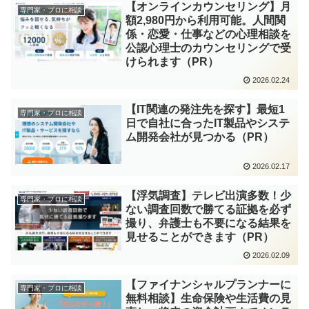
【オンラインカウンセリング】月
専門家・プロに相談
額2,980円から利用可能。人間関
係・恋愛・仕事などの心理相談を
公認心理士のカウンセリングで受
けられます（PR）
2026.02.24
【IT関連の発注先を探す】最短1
専門家・プロに相談
日で自社に合ったIT製品やシステ
ム開発会社が見つかる（PR）
2026.02.17
【浮気調査】テレビ出演多数！少
専門家・プロに相談
ない調査回数で勝てる証拠を必ず
撮り、弁護士も不要になる結果を
見せることができます（PR）
2026.02.09
【ファイナンシャルプランナーに
専門家・プロに相談
無料相談】生命保険や生活費の見