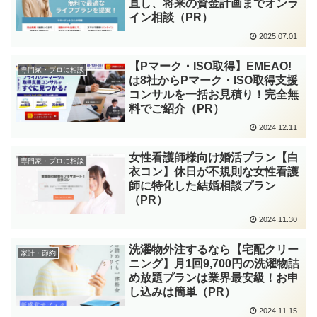
直し、将来の資金計画までオンラ
イン相談（PR）
2025.07.01
【Pマーク・ISO取得】EMEAO!
専門家・プロに相談
は8社からPマーク・ISO取得支援
コンサルを一括お見積り！完全無
料でご紹介（PR）
2024.12.11
女性看護師様向け婚活プラン【白
専門家・プロに相談
衣コン】休日が不規則な女性看護
師に特化した結婚相談プラン
（PR）
2024.11.30
洗濯物外注するなら【宅配クリー
家計・節約
ニング】月1回9,700円の洗濯物詰
め放題プランは業界最安級！お申
し込みは簡単（PR）
2024.11.15