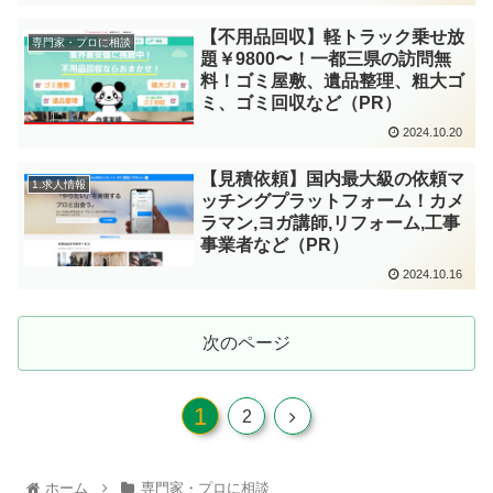
【不用品回収】軽トラック乗せ放
専門家・プロに相談
題￥9800〜！一都三県の訪問無
料！ゴミ屋敷、遺品整理、粗大ゴ
ミ、ゴミ回収など（PR）
2024.10.20
【見積依頼】国内最大級の依頼マ
1.求人情報
ッチングプラットフォーム！カメ
ラマン,ヨガ講師,リフォーム,工事
事業者など（PR）
2024.10.16
次のページ
1
2
ホーム
専門家・プロに相談