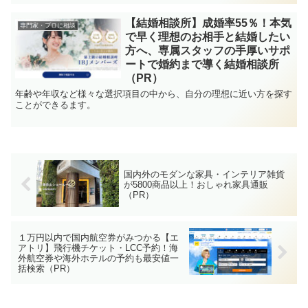
【結婚相談所】成婚率55％！本気
専門家・プロに相談
で早く理想のお相手と結婚したい
方へ、専属スタッフの手厚いサポ
ートで婚約まで導く結婚相談所
（PR）
年齢や年収など様々な選択項目の中から、自分の理想に近い方を探す
ことができるます。
国内外のモダンな家具・インテリア雑貨
が5800商品以上！おしゃれ家具通販
（PR）
１万円以内で国内航空券がみつかる【エ
アトリ】飛行機チケット・LCC予約！海
外航空券や海外ホテルの予約も最安値一
括検索（PR）