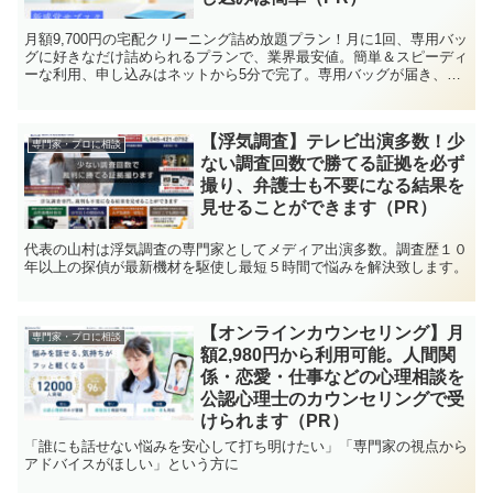
月額9,700円の宅配クリーニング詰め放題プラン！月に1回、専用バッ
グに好きなだけ詰められるプランで、業界最安値。簡単＆スピーディ
ーな利用、申し込みはネットから5分で完了。専用バッグが届き、最
短8営業日で仕上がります。全国対応
【浮気調査】テレビ出演多数！少
専門家・プロに相談
ない調査回数で勝てる証拠を必ず
撮り、弁護士も不要になる結果を
見せることができます（PR）
代表の山村は浮気調査の専門家としてメディア出演多数。調査歴１０
年以上の探偵が最新機材を駆使し最短５時間で悩みを解決致します。
【オンラインカウンセリング】月
専門家・プロに相談
額2,980円から利用可能。人間関
係・恋愛・仕事などの心理相談を
公認心理士のカウンセリングで受
けられます（PR）
「誰にも話せない悩みを安心して打ち明けたい」「専門家の視点から
アドバイスがほしい」という方に