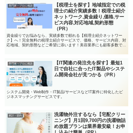
【税理士を探す】地域指定での税
専門家・プロに相談
理士の紹介実績多数！税理士紹介
ネットワーク,資金繰り,価格,サー
ビス内容,対応地域,契約形態
（PR）
資金繰りでお悩みなら、実績多数で頼れる【税理士紹介ネットワー
ク】へ！完全無料の税理士紹介サービスで、価格、サービス内容、対
応地域、契約形態などご希望に添います！美容業界にも顧客多数で女
性の税理士もご紹介できます！さらに、契約成立時は、祝い金贈呈！
【IT関連の発注先を探す】最短1
専門家・プロに相談
日で自社に合ったIT製品やシステ
ム開発会社が見つかる（PR）
システム開発・Web制作・IT製品/サービスなどIT案件に特化したビ
ジネスマッチングサービスです。
洗濯物外注するなら【宅配クリー
家計・節約
ニング】月1回9,700円の洗濯物詰
め放題プランは業界最安級！お申
し込みは簡単（PR）