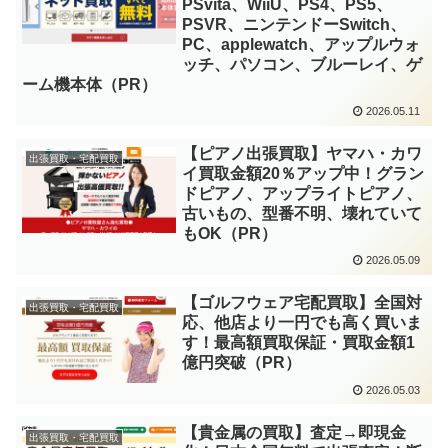
PSvita、WiiU、PS4、PS5、
PSVR、ニンテンドーSwitch、
PC、applewatch、アップルウォ
ッチ、パソコン、ブルーレイ、ゲ
ーム機本体（PR）
2026.05.11
【ピアノ出張買取】ヤマハ・カワ
出張買取・宅配買取
イ買取金額20％アップ中！グラン
ドピアノ、アップライトピアノ、
古いもの、型番不明、壊れていて
もOK（PR）
2026.05.09
【ゴルフウェア宅配買取】全国対
出張買取・宅配買取
応、他店より一円でも高く買いま
す！最高額買取保証・買取金額1
億円突破（PR）
2026.05.03
【貴金属の買取】査定→即現金
出張買取・宅配買取