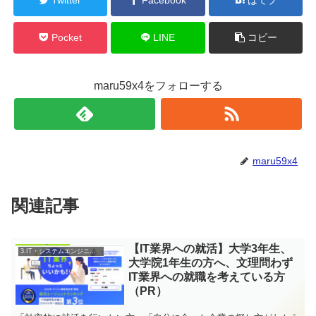
Pocket
LINE
コピー
maru59x4をフォローする
maru59x4
関連記事
【IT業界への就活】大学3年生、
3.IT・システムエンジニアの転職
大学院1年生の方へ、文理問わず
IT業界への就職を考えている方
（PR）