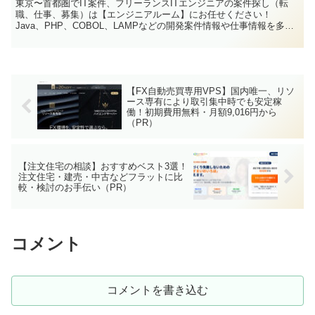
東京〜首都圏でIT案件、フリーランスITエンジニアの案件探し（転
職、仕事、募集）は【エンジニアルーム】にお任せください！
Java、PHP、COBOL、LAMPなどの開発案件情報や仕事情報を多数
掲載しています！即日開始・高単価のお仕事がたくさん！
【FX自動売買専用VPS】国内唯一、リソ
ース専有により取引集中時でも安定稼
働！初期費用無料・月額9,016円から
（PR）
【注文住宅の相談】おすすめベスト3選！
注文住宅・建売・中古などフラットに比
較・検討のお手伝い（PR）
コメント
コメントを書き込む