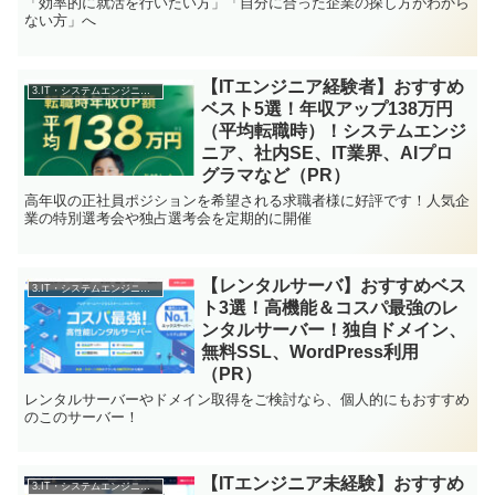
「効率的に就活を行いたい方」「自分に合った企業の探し方がわから
ない方」へ
【ITエンジニア経験者】おすすめ
3.IT・システムエンジニアの転職
ベスト5選！年収アップ138万円
（平均転職時）！システムエンジ
ニア、社内SE、IT業界、AIプロ
グラマなど（PR）
高年収の正社員ポジションを希望される求職者様に好評です！人気企
業の特別選考会や独占選考会を定期的に開催
【レンタルサーバ】おすすめベス
3.IT・システムエンジニアの転職
ト3選！高機能＆コスパ最強のレ
ンタルサーバー！独自ドメイン、
無料SSL、WordPress利用
（PR）
レンタルサーバーやドメイン取得をご検討なら、個人的にもおすすめ
のこのサーバー！
【ITエンジニア未経験】おすすめ
3.IT・システムエンジニアの転職