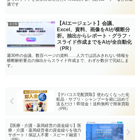
適です
【AIエージェント】会議、
未分類
Excel、資料、画像をAIが横断分
析。抽出からレポート・グラフ・
スライド作成までをAIが全自動化
（PR）
週30件の会議、数百ページの資料……人力では読みきれない情報を
横断解析要点の抽出からスライド作成まで、わずか数分で完結しま
す。
【デパコス宅配買取】使わなくなった化
粧品・サプリ・シャンプーを箱に詰めて
送るだけ！即現金！送料無料で簡単買取
（PR）
【医療・介護・薬局経営の資金繰り】医
療・介護・薬局経営者の資金繰りを強力
サポート！保証人不要・スピード融資！
（PR）