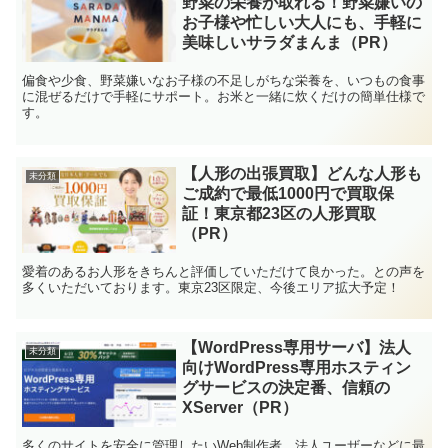
野菜の栄養が取れる！野菜嫌いの
お子様や忙しい大人にも、手軽に
美味しいサラダまんま（PR）
偏食や少食、野菜嫌いなお子様の不足しがちな栄養を、いつもの食事
に混ぜるだけで手軽にサポート。お米と一緒に炊くだけの簡単仕様で
す。
【人形の出張買取】どんな人形も
未分類
ご成約で最低1000円で買取保
証！東京都23区の人形買取
（PR）
愛着のあるお人形をきちんと評価していただけて良かった。との声を
多くいただいております。東京23区限定、今後エリア拡大予定！
【WordPress専用サーバ】法人
未分類
向けWordPress専用ホスティン
グサービスの決定番、信頼の
XServer（PR）
多くのサイトを安全に管理したいWeb制作者、法人ユーザーなどに最