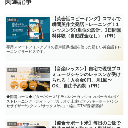
関連記事
【英会話スピーキング】スマホで
未分類
瞬間英作文発話トレーニング！1
レッスン5分単位の設計、3日間無
料体験（自動課金なし）（PR）
専用スマートフォンアプリの音声認識機能を使った新しい英会話トレ
ーニングサービスです。
【音楽レッスン】自宅で現役プロ
未分類
ミュージシャンのレッスンが受け
られる！入会金0円、月1回〜
OK、自由予約制（PR）
◆開講コース◆ギター/ベース/ドラム/パーカッション/ボーカル/ボイ
ストレーニング（ボイトレ）/カラオケ上達/ピアノ/キーボード/シン
セサイザー/ウクレレ/サックス/作曲・編曲/DTM/音楽理論/
【偏食サポート米】毎日のご飯で
未分類