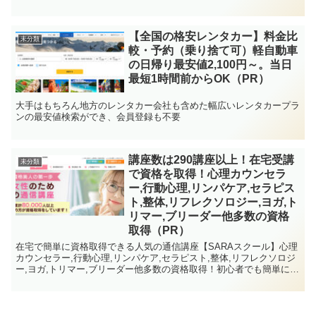
【全国の格安レンタカー】料金比
未分類
較・予約（乗り捨て可）軽自動車
の日帰り最安値2,100円～。当日
最短1時間前からOK（PR）
大手はもちろん地方のレンタカー会社も含めた幅広いレンタカープラ
ンの最安値検索ができ、会員登録も不要
講座数は290講座以上！在宅受講
未分類
で資格を取得！心理カウンセラ
ー,行動心理,リンパケア,セラピス
ト,整体,リフレクソロジー,ヨガ,ト
リマー,ブリーダー他多数の資格
取得（PR）
在宅で簡単に資格取得できる人気の通信講座【SARAスクール】心理
カウンセラー,行動心理,リンパケア,セラピスト,整体,リフレクソロジ
ー,ヨガ,トリマー,ブリーダー他多数の資格取得！初心者でも簡単に資
格取得できます。