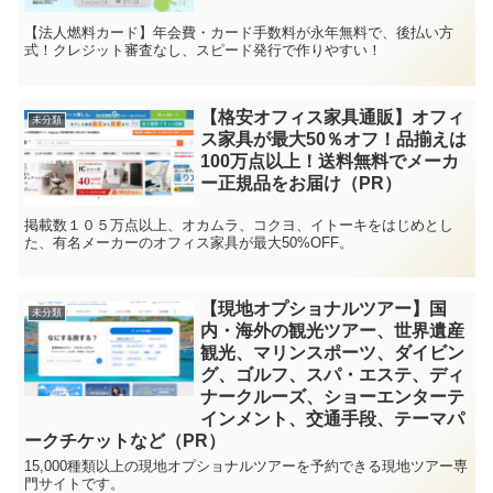
【法人燃料カード】年会費・カード手数料が永年無料で、後払い方
式！クレジット審査なし、スピード発行で作りやすい！
【格安オフィス家具通販】オフィ
未分類
ス家具が最大50％オフ！品揃えは
100万点以上！送料無料でメーカ
ー正規品をお届け（PR）
掲載数１０５万点以上、オカムラ、コクヨ、イトーキをはじめとし
た、有名メーカーのオフィス家具が最大50%OFF。
【現地オプショナルツアー】国
未分類
内・海外の観光ツアー、世界遺産
観光、マリンスポーツ、ダイビン
グ、ゴルフ、スパ・エステ、ディ
ナークルーズ、ショーエンターテ
インメント、交通手段、テーマパ
ークチケットなど（PR）
15,000種類以上の現地オプショナルツアーを予約できる現地ツアー専
門サイトです。