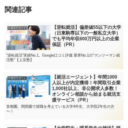
関連記事
【逆転就活】偏差値55以下の大学
0.就活サポート
（日東駒専以下の一般私立大学）
でも平均年収600万円以上の企業
保証（PR）
“逆転就活”実績No.1。Google口コミ評価 業界No.1の"マンツーマン就
活塾"【上京塾】
【就活エージェント】年間1000
0.就活サポート
人以上が内定獲得！年間取引企業
1,000社以上、非公開求人多数！
オンライン相談から始まる就活支
援サービス（PR）
首都圏、関西圏で就職を考えている大学4年生、大学院2年生の方
へ！