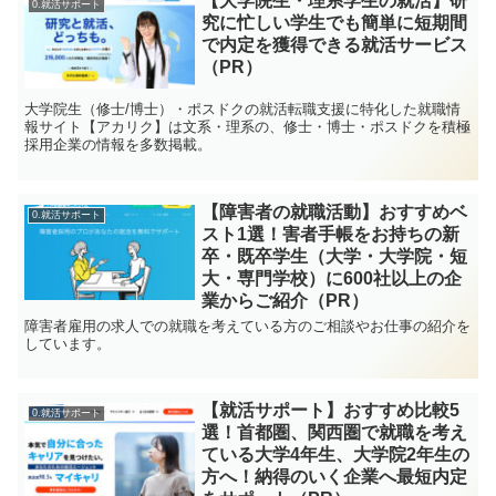
【大学院生・理系学生の就活】研
0.就活サポート
究に忙しい学生でも簡単に短期間
で内定を獲得できる就活サービス
（PR）
大学院生（修士/博士）・ポスドクの就活転職支援に特化した就職情
報サイト【アカリク】は文系・理系の、修士・博士・ポスドクを積極
採用企業の情報を多数掲載。
【障害者の就職活動】おすすめベ
0.就活サポート
スト1選！害者手帳をお持ちの新
卒・既卒学生（大学・大学院・短
大・専門学校）に600社以上の企
業からご紹介（PR）
障害者雇用の求人での就職を考えている方のご相談やお仕事の紹介を
しています。
【就活サポート】おすすめ比較5
0.就活サポート
選！首都圏、関西圏で就職を考え
ている大学4年生、大学院2年生の
方へ！納得のいく企業へ最短内定