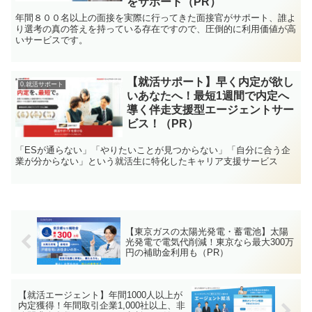
をサポート（PR）
年間８００名以上の面接を実際に行ってきた面接官がサポート、誰よ
り選考の真の答えを持っている存在ですので、圧倒的に利用価値が高
いサービスです。
【就活サポート】早く内定が欲し
0.就活サポート
いあなたへ！最短1週間で内定へ
導く伴走支援型エージェントサー
ビス！（PR）
「ESが通らない」「やりたいことが見つからない」「自分に合う企
業が分からない」という就活生に特化したキャリア支援サービス
【東京ガスの太陽光発電・蓄電池】太陽
光発電で電気代削減！東京なら最大300万
円の補助金利用も（PR）
【就活エージェント】年間1000人以上が
内定獲得！年間取引企業1,000社以上、非