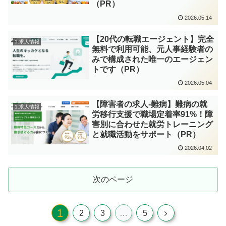
（PR）
2026.05.14
【20代の転職エージェント】完全
1.求人情報
無料で利用可能、元人事経験者の
みで構成された唯一のエージェン
トです（PR）
2026.05.04
【障害者の求人-難病】難病の就
1.求人情報
労移行支援で職場定着率91%！障
害別に合わせた就労トレーニング
と就職活動をサポート（PR）
2026.04.02
次のページ
1
2
3
…
5