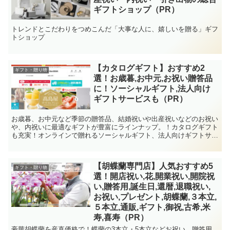
ギフトショップ（PR）
トレンドとこだわりをつめこんだ「大事な人に、嬉しいを贈る」ギフ
トショップ
【カタログギフト】おすすめ2
ギフト・贈り物
選！お歳暮,お中元,お祝い贈答品
に！ソーシャルギフト,法人向け
ギフトサービスも（PR）
お歳暮、お中元など季節の贈答品、結婚祝いや出産祝いなどのお祝い
や、内祝いに最適なギフトが豊富にラインナップ。！カタログギフト
も充実！オンラインで贈れるソーシャルギフト、法人向けギフトサー
ビスも充実！
【胡蝶蘭専門店】人気おすすめ5
ギフト・贈り物
選！開店祝い,花,開業祝い,開院祝
い,贈答用,誕生日,還暦,退職祝い,
お祝い,プレゼント,胡蝶蘭,３本立,
５本立,通販,ギフト,御祝,古希,米
寿,喜寿（PR）
豪華胡蝶蘭を産直価格で！蝶蘭の3本立・5本立などお祝い、贈答用