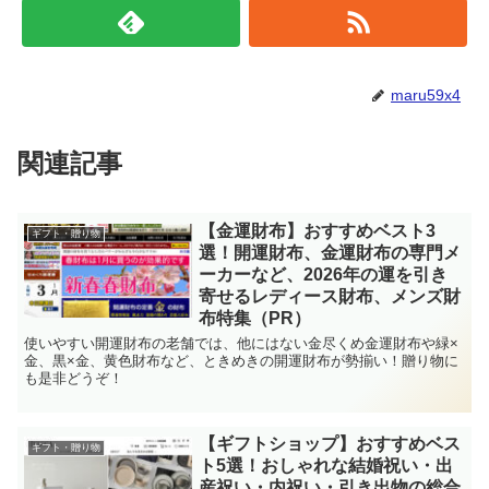
maru59x4
関連記事
【金運財布】おすすめベスト3
ギフト・贈り物
選！開運財布、金運財布の専門メ
ーカーなど、2026年の運を引き
寄せるレディース財布、メンズ財
布特集（PR）
使いやすい開運財布の老舗では、他にはない金尽くめ金運財布や緑×
金、黒×金、黄色財布など、ときめきの開運財布が勢揃い！贈り物に
も是非どうぞ！
【ギフトショップ】おすすめベス
ギフト・贈り物
ト5選！おしゃれな結婚祝い・出
産祝い・内祝い・引き出物の総合