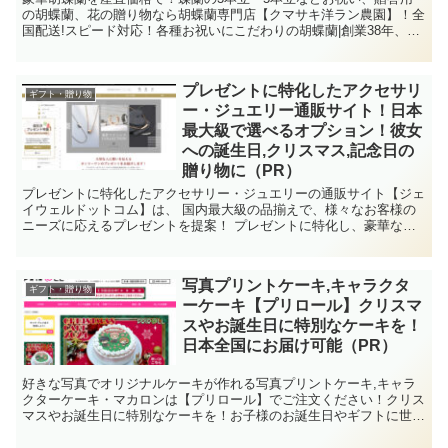
の胡蝶蘭、花の贈り物なら胡蝶蘭専門店【クマサキ洋ラン農園】！全
国配送!スピード対応！各種お祝いにこだわりの胡蝶蘭|創業38年、金
賞農園直送の胡蝶蘭が人気です！
プレゼントに特化したアクセサリ
ギフト・贈り物
ー・ジュエリー通販サイト！日本
最大級で選べるオプション！彼女
への誕生日,クリスマス,記念日の
贈り物に（PR）
プレゼントに特化したアクセサリー・ジュエリーの通販サイト【ジェ
イウェルドットコム】は、 国内最大級の品揃えで、様々なお客様の
ニーズに応えるプレゼントを提案！ プレゼントに特化し、豪華なラ
ッピングやメッセージカードなどお選びいただけます。
写真プリントケーキ,キャラクタ
ギフト・贈り物
ーケーキ【プリロール】クリスマ
スやお誕生日に特別なケーキを！
日本全国にお届け可能（PR）
好きな写真でオリジナルケーキが作れる写真プリントケーキ,キャラ
クターケーキ・マカロンは【プリロール】でご注文ください！クリス
マスやお誕生日に特別なケーキを！お子様のお誕生日やギフトに世界
でだだ一つのケーキ！ネット注文で、日本全国にお届け可能です！