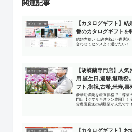
関連記事
【カタログギフト】結
ギフト・贈り物
番のカタログギフトを
結婚内祝い･出産内祝い･香典返
合わせてセンスよく選びたい！
【胡蝶蘭専門店】人気お
ギフト・贈り物
用,誕生日,還暦,退職祝
フト,御祝,古希,米寿,喜
豪華胡蝶蘭を産直価格で！蝶蘭
門店【クマサキ洋ラン農園】！全
賞農園直送の胡蝶蘭が人気です
【カタログギフト】おす
ギフト・贈り物