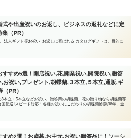
婚式や出産祝いのお返し、ビジネスの返礼などに定
特集（PR）
し･法人ギフト等お祝い･お返しに喜ばれる カタログギフトは、目的に
すすめ5選！開店祝い,花,開業祝い,開院祝い,贈答
い,お祝い,プレゼント,胡蝶蘭,３本立,５本立,通販,ギ
寿（PR）
の3本立・5本立などお祝い、贈答用の胡蝶蘭、花の贈り物なら胡蝶蘭専
国配送!スピード対応！各種お祝いにこだわりの胡蝶蘭|創業38年、金
！
すめ2選！お歳暮,お中元,お祝い贈答品に！ソーシ