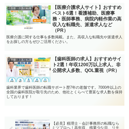
【医療介護求人サイト】おすすめ
2.医療・介護の転職
ベスト6選！看護補助、医療事
務・医師事務、病院内軽作業の高
収入な転職先、派遣求人など
（PR）
医療介護に関する仕事を多数掲載。また、高収入な転職先や派遣求人
をお探しの方もぜひご活用ください。
【歯科医師の求人】おすすめサイ
2.医療・介護の転職
ト2選！年収1200万以上求人、非
公開求人多数、QOL重視（PR）
歯科業界で歯科医師の転職サポート歴7年の老舗です。7000件以上の
全国の歯科医院が取引先のため、他社とくらべて豊富な求人数を保持
しております！
【必見】税理士・会計事務所の転職なら
ミツプロへ！高年収、残業少な目、リモ