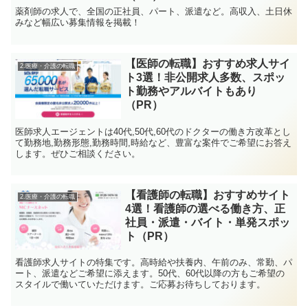
薬剤師の求人で、全国の正社員、パート、派遣など。高収入、土日休
みなど幅広い募集情報を掲載！
【医師の転職】おすすめ求人サイ
2.医療・介護の転職
ト3選！非公開求人多数、スポッ
ト勤務やアルバイトもあり
（PR）
医師求人エージェントは40代,50代,60代のドクターの働き方改革とし
て勤務地,勤務形態,勤務時間,時給など、豊富な案件でご希望にお答え
します。ぜひご相談ください。
【看護師の転職】おすすめサイト
2.医療・介護の転職
4選！看護師の選べる働き方、正
社員・派遣・バイト・単発スポッ
ト（PR）
看護師求人サイトの特集です。高時給や扶養内、午前のみ、常勤、パ
ート、派遣などご希望に添えます。50代、60代以降の方もご希望の
スタイルで働いていただけます。ご応募お待ちしております。