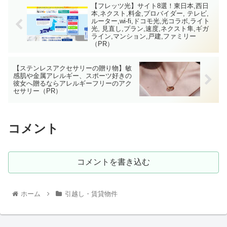
【フレッツ光】サイト8選！東日本,西日
本,ネクスト,料金,プロバイダー, テレビ,
ルーター,wi-fi,ドコモ光,光コラボ,ライト
光, 見直し,プラン,速度,ネクスト隼,ギガ
ライン,マンション,戸建,ファミリー
（PR）
【ステンレスアクセサリーの贈り物】敏
感肌や金属アレルギー、スポーツ好きの
彼女へ贈るならアレルギーフリーのアク
セサリー（PR）
コメント
コメントを書き込む
ホーム
引越し・賃貸物件