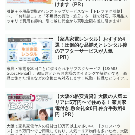
けます（PR）
引越＋不用品買取のワンストップサービスなら【トレファク引越】
へ。「お引越し」と「不用品の買取・処分」を一括で対応。不用品ス
ッキリで費用も節約。引っ越し代金から買取金額を差し引きます!査
定歴10年以上の専門バイヤーが対応、買取点数600万点以上
【家具家電レンタル】おすすめ4
引越し・賃貸物件
選！圧倒的な品揃えとレンタル後
のアフターサービスが人気
（PR）
家具・家電を30日ごとに借りられるサブスクサービス【OSMO
SubscRental】。90日超えたらお客様のタイミングで解約ができ、商
品に飽きた場合などの交換にも対応します！転勤・転職などライフス
テージが変わっていく世代の方に利用されています！
【大阪の格安賃貸】大阪の人気エ
引越し・賃貸物件
リアに5万円〜で住める！ 家具家
電付き,敷金礼金0円,仲介手数料0
円（PR）
大阪で家具家電付きの賃貸は10万円以上が多い中、【クロスハウ
ス】は５万円〜でご用意しており、人気エリア物件も多いため、大阪