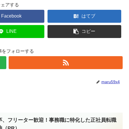
シェアする
Facebook
はてブ
LINE
コピー
9x4をフォローする
maru59x4
卒、フリーター歓迎！事務職に特化した正社員転職
地（PR）