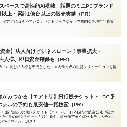
省スペースで高性能AI搭載！話題のミニPCブランド
ヵ国以上・累計1億台以上の販売実績（PR）
搭載で、デスクに置きやすいコンパクトサイズながら本格的な処理性能を実
業資金】法人向けビジネスローン！事業拡大・
法人様、即日資金確保も（PR）
業再生に挑む法人様を専門とした、国内最高峰の融資ソリューションを提
券がみつかる【エアトリ】飛行機チケット・LCC予
ホテルの予約も最安値一括検索（PR）
CC(国内線)の比較購入サイト【エアトリ】日本国内の航空会社14社の
空券その他の割引チケットも取り揃え。海外航空券や海外ホテルの予約も
の2%がポイント加算！