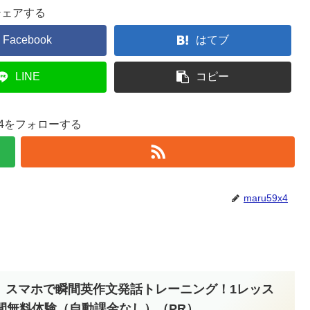
シェアする
Facebook
はてブ
LINE
コピー
9x4をフォローする
maru59x4
】スマホで瞬間英作文発話トレーニング！1レッス
間無料体験（自動課金なし）（PR）