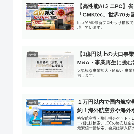
【高性能AIミニPC】
未分類
「GMKtec」世界70
Intel/AMD最新プロセッサ
現しています。
【1億円以上の大口事
未分類
M&A・事業再生に挑む
大規模な事業拡大・M&A・事
供します。
１万円以内で国内航空
未分類
約！海外航空券や海外
格安航空券・飛行機チケット・L
一括比較検索、LCCの格安航
最安値一括検索。会員は購入額