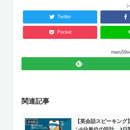
Twitter
Pocket
maru5
関連記事
【英会話スピーキング
未分類
ン5分単位の設計、3日