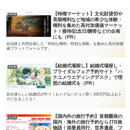
【特権マーケット】文化財貸切や
未分類
長期権利など地域の希少な体験・
権利を集めた高付加価値マーケッ
ト！接待/記念日/贈答などの企画
にも（PR）
自治体と共同企画した「特別な権利・特別な体験」を集めた高付加価
値プラットフォームです。
【結婚式場探し】結婚式場探し・
未分類
ブライダルフェア予約サイト「ハ
ナユメウエディングデスク」で理
想の結婚式を（PR）
自分達らしい結婚式が叶う！おトクなハナユメ割！100万円以上おト
クになることも！
【国内外の旅行予約】首都圏発の
未分類
国内・海外の旅行予約ならJTB旅
物語！添乗員同行、世界遺産、フ