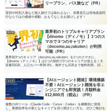
リープラン、バス旅など（PR）
貸切や特別入場など個人旅行では味わえない、添乗員又は現地係員同
行ならではの価値や感動、おもてなしをお届けします！
業界初のトリプルキャリアプラン
未分類
【dinomo（ディノモ）】1つのス
マホで３つのキャリア
（docomo,au,rakuten）が利用
可能（PR）
業界初3つのキャリア（docomo,au,rakuten）を1つのスマホに。
【dinomo（ディノモ）】は1つの契約で3つのキャリアが使える！大
容量55GB、人口カバー率99.9%、海外でも2GBまで無料利用、10分
かけ放題、災害や障害時に強い！
【AIエージェント開発】環境構築
未分類
不要！AIエージェント開発を非エ
ンジニアでも即実践！月額料金
¥12,800/月（税込）（PR）
複数のAIツール（Claude Code・Cursor・Codex）を横断的に習得
し、業務効率化や新たなキャリアを切り開きたい方も、ぜひご検討を