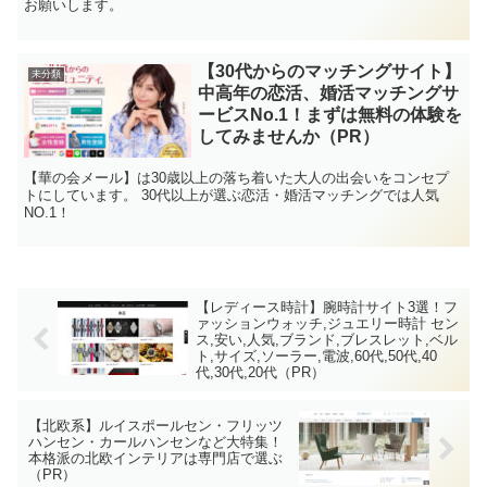
お願いします。
【30代からのマッチングサイト】
未分類
中高年の恋活、婚活マッチングサ
ービスNo.1！まずは無料の体験を
してみませんか（PR）
【華の会メール】は30歳以上の落ち着いた大人の出会いをコンセプ
トにしています。 30代以上が選ぶ恋活・婚活マッチングでは人気
NO.1！
【レディース時計】腕時計サイト3選！フ
ァッションウォッチ,ジュエリー時計 セン
ス,安い,人気,ブランド,ブレスレット,ベル
ト,サイズ,ソーラー,電波,60代,50代,40
代,30代,20代（PR）
【北欧系】ルイスポールセン・フリッツ
ハンセン・カールハンセンなど大特集！
本格派の北欧インテリアは専門店で選ぶ
（PR）