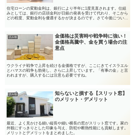
住宅ローンの変動金利は、銀行により半年に1度見直されます。仕組
みとしては、銀行の店頭金利が日銀の発表を受けて代わり、そこから
どの程度、変動金利を優遇するかが決まるのです。さて今後について
ですが、9月末の日銀政策決定会合では、インフレは進んでいるが賃
金の上昇が十分ではないので、金利の変動を見送りました。日銀の植
田総裁が言うには、短期プライムレートのゼロ金利撤廃は、来年3月
金価格は災害時や戦争時に強い！
の春闘の結果を見てやる可能性が高いということでした。個人的に
読み物
金価格高騰中、金を買う場合の注
は、岸田総理の解散総選挙後なんかも利上げのタイミングかなと思い
ます。
意点
ウクライナ戦争で上昇を続ける金価格ですが、ここにきてイスラエル
とハマスの戦争も勃発し、さらに上昇しています。「有事の金」と言
われますが、購入するには注意も必要ですね。
知らないと損する【スリット窓】
読み物
のメリット・デメリット
最近、よく見かける細い縦長や細い横長の窓がスリット窓です。家の
外観にすっきりとした印象を与え、防犯や断熱性能にも貢献します。
メリットとデメリットをまとめました。