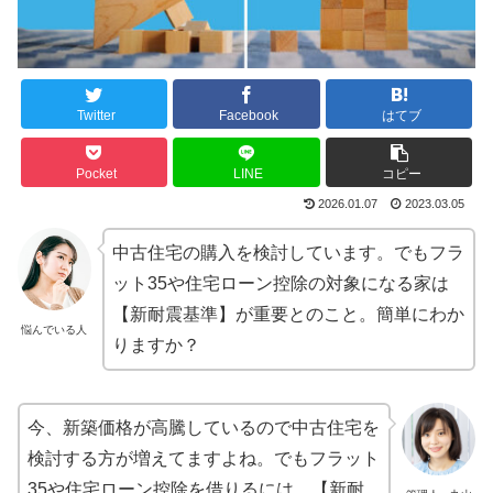
Twitter
Facebook
はてブ
Pocket
LINE
コピー
2026.01.07
2023.03.05
中古住宅の購入を検討しています。でもフラ
ット35や住宅ローン控除の対象になる家は
【新耐震基準】が重要とのこと。簡単にわか
悩んでいる人
りますか？
今、新築価格が高騰しているので中古住宅を
検討する方が増えてますよね。でもフラット
35や住宅ローン控除を借りるには、【新耐