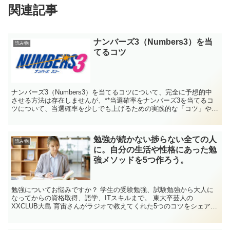
関連記事
ナンバーズ3（Numbers3）を当
読み物
てるコツ
ナンバーズ3（Numbers3）を当てるコツについて、完全に予想的中
させる方法は存在しませんが、**当選確率をナンバーズ3を当てるコ
ツについて、当選確率を少しでも上げるための実践的な「コツ」や
「考え方」を以下にまとめます。
勉強が続かない捗らない全ての人
読み物
に。自分の生活や性格にあった勉
強メソッドを5つ作ろう。
勉強についてお悩みですか？ 学生の受験勉強、試験勉強から大人に
なってからの資格取得、語学、ITスキルまで。 東大卒芸人の
XXCLUB大島 育宙さんがラジオで教えてくれた5つのコツをシェアし
ます。