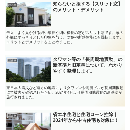
知らないと損する【スリット窓】
読み物
のメリット・デメリット
最近、よく見かける細い縦長や細い横長の窓がスリット窓です。家の
外観にすっきりとした印象を与え、防犯や断熱性能にも貢献します。
メリットとデメリットをまとめました。
タワマン等の「長周期地震動」の
読み物
新基準と旧基準について、わかり
やすく整理します。
東日本大震災など遠方の地震によりタワマンや高層ビルが長周期振動
にて被害が確認されたため、2024年4月より長周期地震動の新基準が
施行されました。
省エネ住宅と住宅ローン控除｜
読み物
2024年から中古住宅も対象に！